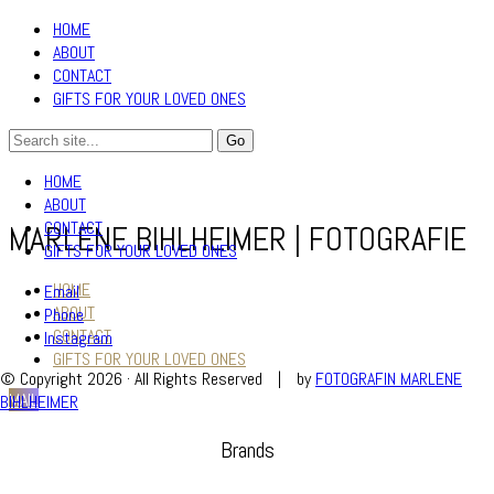
HOME
ABOUT
CONTACT
GIFTS FOR YOUR LOVED ONES
HOME
ABOUT
CONTACT
MARLENE BIHLHEIMER | FOTOGRAFIE
GIFTS FOR YOUR LOVED ONES
HOME
Email
ABOUT
Phone
CONTACT
Instagram
GIFTS FOR YOUR LOVED ONES
© Copyright 2026 · All Rights Reserved
|
by
FOTOGRAFIN MARLENE
MAIL
BIHLHEIMER
Brands